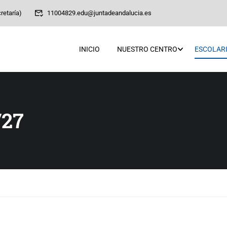
retaría)
11004829.edu@juntadeandalucia.es
INICIO
NUESTRO CENTRO
ESCOLARI
/27